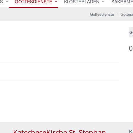
ES
GOTTESDIENSTE
KLOSTERLADEN
SAKRAME
Gottesdienste
Gottes
G
0
KatecheseKirche St. Stephan
K