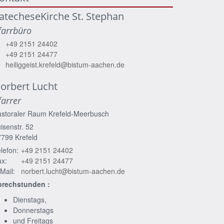
atecheseKirche St. Stephan
farrbüro
+49 2151 24402
+49 2151 24477
heiliggeist.krefeld@bistum-aachen.de
orbert
Lucht
farrer
astoraler Raum Krefeld-Meerbusch
isenstr. 52
7799
Krefeld
lefon:
+49 2151 24402
x:
+49 2151 24477
Mail:
norbert.lucht@bistum-aachen.de
prechstunden :
Dienstags,
Donnerstags
und Freitags