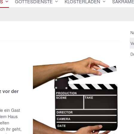
ES
GOTTESDIENSTE
KLOSTERLADEN
SAKRAME
N
V
D
z vor der
ie ein Gast
 dem Haus
elten
ch ihr geht,