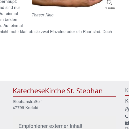
berhaupt:
ad sind nur
© pixabay
Auf einmal
Teaser Kino
den beiden
n. Auf einmal
nicht mehr klar, ob sie zwei Einzelne oder ein Paar sind. Doch
KatecheseKirche St. Stephan
K
K
Stephanstraße 1
47799
Krefeld
P
Empfohlener externer Inhalt