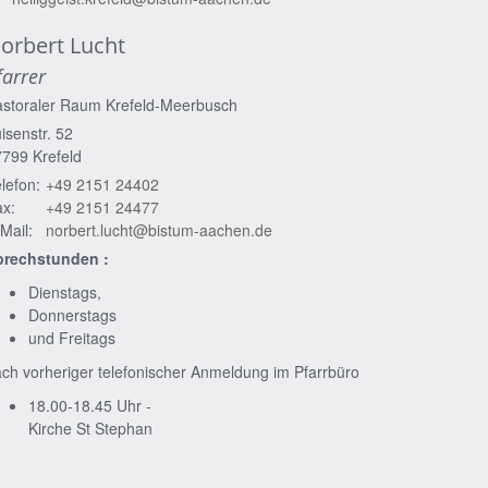
orbert
Lucht
farrer
astoraler Raum Krefeld-Meerbusch
isenstr. 52
7799
Krefeld
lefon:
+49 2151 24402
x:
+49 2151 24477
Mail:
norbert.lucht@bistum-aachen.de
prechstunden :
Dienstags,
Donnerstags
und Freitags
ch vorheriger telefonischer Anmeldung im Pfarrbüro
18.00-18.45 Uhr -
Kirche St Stephan