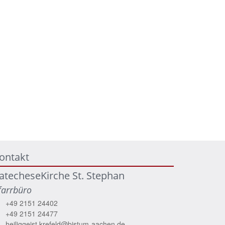
ontakt
atecheseKirche St. Stephan
farrbüro
+49 2151 24402
+49 2151 24477
heiliggeist.krefeld@bistum-aachen.de