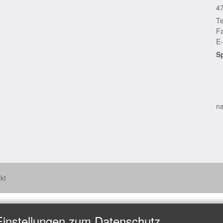
4
Te
Fa
E-
S
na
kt
Einstellungen zum Datenschutz