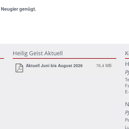
. Neugier genügt.
Heilig Geist Aktuell
K
H
Aktuell Juni bis August 2026
76,4 MB
P
Te
Fa
E-
N
P
P
Lu