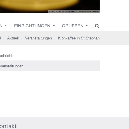
© Bild: Markus Weinländer In: Pfarrbriefservice.de
N
EINRICHTUNGEN
GRUPPEN
d
Aktuell
Veranstaltungen
Klönkaffee in St.Stephan
achrichten
eranstaltungen
ontakt