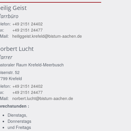
eilig Geist
farrbüro
lefon:
+49 2151 24402
x:
+49 2151 24477
Mail:
heiliggeist.krefeld@bistum-aachen.de
orbert
Lucht
farrer
astoraler Raum Krefeld-Meerbusch
isenstr. 52
7799
Krefeld
lefon:
+49 2151 24402
x:
+49 2151 24477
Mail:
norbert.lucht@bistum-aachen.de
prechstunden :
Dienstags,
Donnerstags
und Freitags