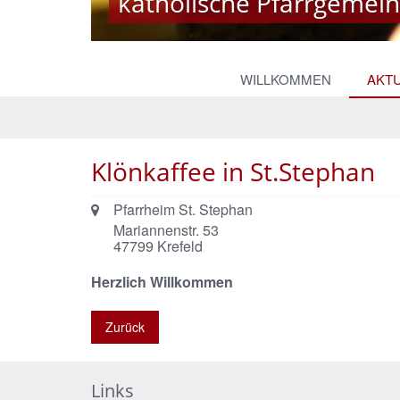
katholische Pfarrgemeind
katholische Pfarrgemeind
© Monika Herkens
WILLKOMMEN
AKT
Klönkaffee in St.Stephan
Ort:
Pfarrheim St. Stephan
Mariannenstr. 53
47799
Krefeld
Herzlich Willkommen
Zurück
Links