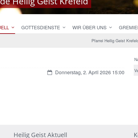
e Heilig Geist Krefeld
e Heilig Geist Krefeld
UELL
GOTTESDIENSTE
WIR ÜBER UNS
GREMIE
Pfarrei Heilig Geist Krefel
N
V
Datum:
Donnerstag, 2. April 2026 15:00
Heilig Geist Aktuell
K