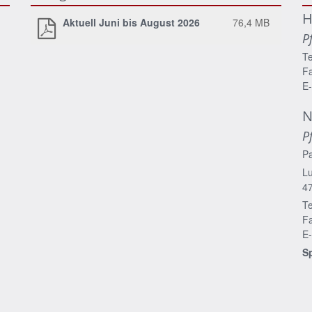
H
Aktuell Juni bis August 2026
76,4 MB
P
Te
Fa
E-
N
P
P
Lu
4
Te
Fa
E-
S