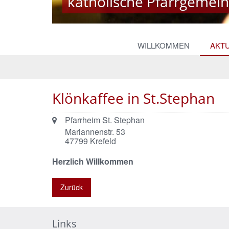
katholische Pfarrgemeind
katholische Pfarrgemeind
© Monika Herkens
WILLKOMMEN
AKT
Klönkaffee in St.Stephan
Ort:
Pfarrheim St. Stephan
Mariannenstr. 53
47799
Krefeld
Herzlich Willkommen
Zurück
Links