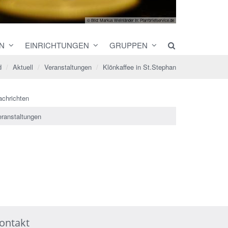
© Bild: Markus Weinländer In: Pfarrbriefservice.de
N
EINRICHTUNGEN
GRUPPEN
d
Aktuell
Veranstaltungen
Klönkaffee in St.Stephan
achrichten
eranstaltungen
ontakt