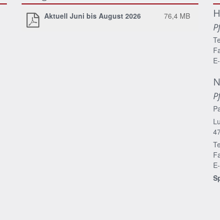
H
Aktuell Juni bis August 2026
76,4 MB
P
Te
Fa
E-
N
P
P
Lu
4
Te
Fa
E-
S