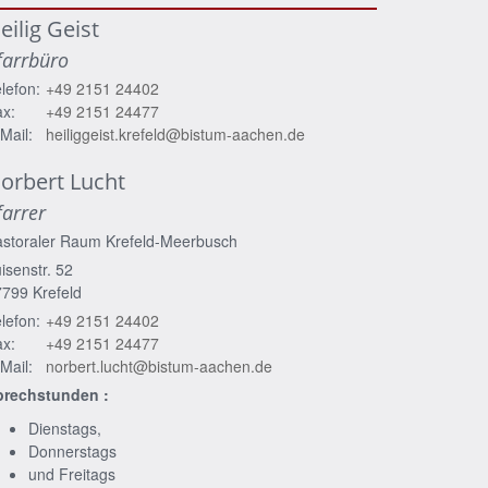
eilig Geist
farrbüro
lefon:
+49 2151 24402
x:
+49 2151 24477
Mail:
heiliggeist.krefeld@bistum-aachen.de
orbert
Lucht
farrer
astoraler Raum Krefeld-Meerbusch
isenstr. 52
7799
Krefeld
lefon:
+49 2151 24402
x:
+49 2151 24477
Mail:
norbert.lucht@bistum-aachen.de
prechstunden :
Dienstags,
Donnerstags
und Freitags