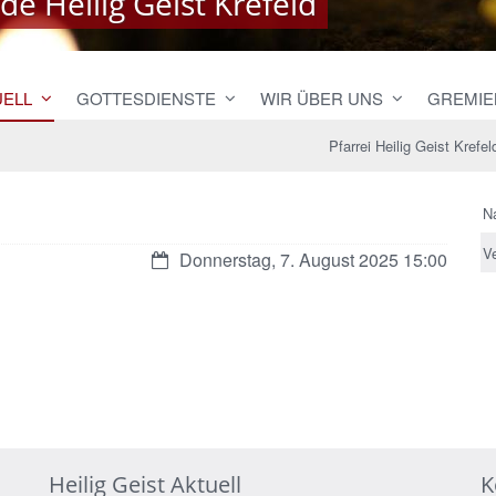
e Heilig Geist Krefeld
e Heilig Geist Krefeld
UELL
GOTTESDIENSTE
WIR ÜBER UNS
GREMIE
Pfarrei Heilig Geist Krefel
N
V
Datum:
Donnerstag, 7. August 2025 15:00
Heilig Geist Aktuell
K