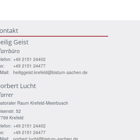
ontakt
eilig Geist
farrbüro
lefon:
+49 2151 24402
x:
+49 2151 24477
Mail:
heiliggeist.krefeld@bistum-aachen.de
orbert
Lucht
farrer
astoraler Raum Krefeld-Meerbusch
isenstr. 52
7799
Krefeld
lefon:
+49 2151 24402
x:
+49 2151 24477
Mail:
norbert.lucht@bistum-aachen.de