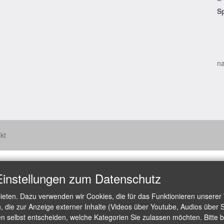
S
na
kt
Einstellungen zum Datenschutz
ieten. Dazu verwenden wir Cookies, die für das Funktionieren unserer
die zur Anzeige externer Inhalte (Videos über Youtube, Audios über S
 selbst entscheiden, welche Kategorien Sie zulassen möchten. Bitte be