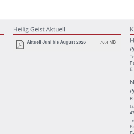
Heilig Geist Aktuell
K
H
Aktuell Juni bis August 2026
76,4 MB
P
Te
Fa
E-
N
P
P
Lu
4
Te
Fa
E-