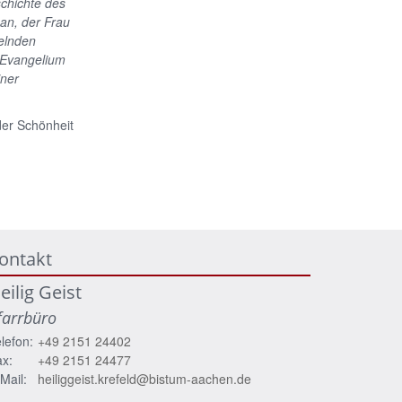
schichte des
 an, der Frau
delnden
 Evangelium
iner
der Schönheit
ontakt
eilig Geist
farrbüro
lefon:
+49 2151 24402
x:
+49 2151 24477
Mail:
heiliggeist.krefeld@bistum-aachen.de