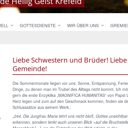
e Heilig Geist Krefeld
e Heilig Geist Krefeld
UELL
GOTTESDIENSTE
WIR ÜBER UNS
GREMIE
Liebe Schwestern und Brüder! Liebe
Gemeinde!
Die Sommermonate liegen vor uns: Sonne, Entspannung, Ferien,
Dinge, zu denen man im Trubel des Alltags nicht kommt. Ich m
gern die erste Enzyklika „MAGNIFICA HUMANITAS“ von Papst
Herz legen und zum auf den Geschmack kommen, finden sie di
Schlusssätze aus seinem Werk.:
„244. Die Jungfrau Maria lehrt uns nicht bloß, Gottes unsichtba
s
erkennen, sondern lenkt auch unseren Blick »auf die Bruchstell