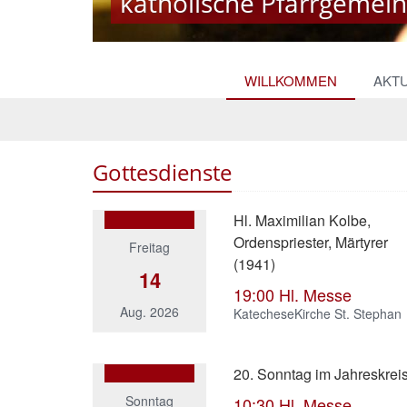
katholische Pfarrgemeind
katholische Pfarrgemeind
© Monika Herkens
WILLKOMMEN
AKT
Gottesdienste
Hl. Maximilian Kolbe,
Ordenspriester, Märtyrer
Freitag
(1941)
14
19:00
Hl. Messe
Aug. 2026
KatecheseKirche St. Stephan
20. Sonntag im Jahreskrei
Sonntag
10:30
Hl. Messe