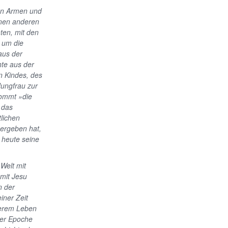
en Armen und
inen anderen
ten, mit den
; um die
aus der
hte aus der
n Kindes, des
Jungfrau zur
kommt »die
 das
tlichen
 ergeben hat,
 heute seine
Welt mit
amit Jesu
n der
iner Zeit
nserem Leben
eder Epoche