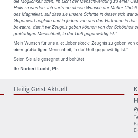
die Möglichkeit offen, im Licht der Menschwerdung zu einer Ge
Heils zu werden. Ich vertraue diesen Wunsch der Mutter Christi
des Magnifikat, auf dass sie unsere Schritte in dieser sich wan
Gegenwart begleite und in jedem von uns das Vertrauen in das
bewahre, damit wir Zeugnis geben können von der Schönheit e
großartigen Menschheit, in der Gott gegenwärtig ist.“
Mein Wunsch für uns alle: „lebenskeck“ Zeugnis zu geben von 
einer großartigen Menschheit, in der Gott gegenwärtig ist.“
Seien Sie alle gesegnet und behütet
Ihr Norbert Lucht, Pfr.
Heilig Geist Aktuell
K
H
P
Te
Fa
E-