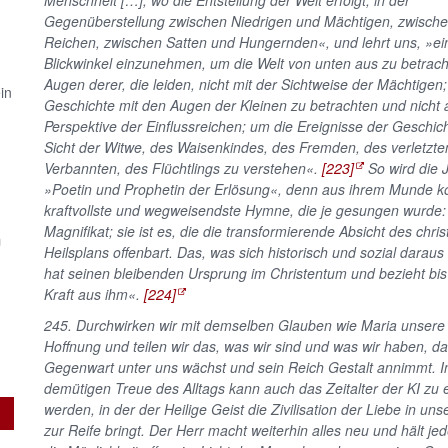
Menschheit […], wo die Entstellung der Welt erfolgt, in der
Gegenüberstellung zwischen Niedrigen und Mächtigen, zwisch
Reichen, zwischen Satten und Hungernden«, und lehrt uns, »e
Blickwinkel einzunehmen, um die Welt von unten aus zu betrach
Augen derer, die leiden, nicht mit der Sichtweise der Mächtigen
in
Geschichte mit den Augen der Kleinen zu betrachten und nicht 
Perspektive der Einflussreichen; um die Ereignisse der Geschic
Sicht der Witwe, des Waisenkindes, des Fremden, des verletzte
Verbannten, des Flüchtlings zu verstehen«.
[223]
So wird die 
»Poetin und Prophetin der Erlösung«, denn aus ihrem Munde 
kraftvollste und wegweisendste Hymne, die je gesungen wurde:
Magnifikat; sie ist es, die die transformierende Absicht des chris
m
Heilsplans offenbart. Das, was sich historisch und sozial daraus
hat seinen bleibenden Ursprung im Christentum und bezieht bis
Kraft aus ihm«.
[224]
245. Durchwirken wir mit demselben Glauben wie Maria unsere 
Hoffnung und teilen wir das, was wir sind und was wir haben, d
Gegenwart unter uns wächst und sein Reich Gestalt annimmt. I
demütigen Treue des Alltags kann auch das Zeitalter der KI zu e
werden, in der der Heilige Geist die Zivilisation der Liebe in u
zur Reife bringt. Der Herr macht weiterhin alles neu und hält j