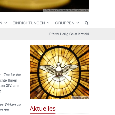
© Bild: Markus Weinländer In: Pfarrbriefservice.de
N
EINRICHTUNGEN
GRUPPEN
Pfarrei Heilig Geist Krefeld
 Zeit für die
öchte Ihnen
 Leo
XIV.
ans
e
© Andreas Langer
res Wirken zu
Aktuelles
en der