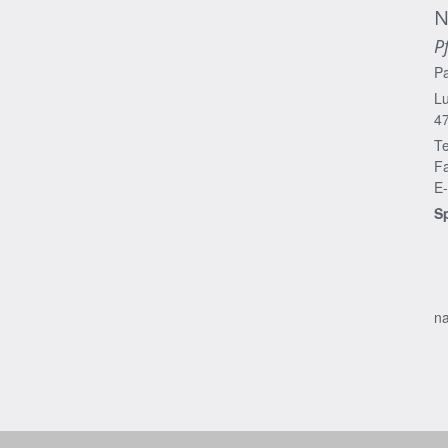
N
P
P
Lu
4
Te
Fa
E-
S
na