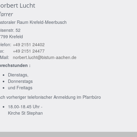
orbert
Lucht
farrer
astoraler Raum Krefeld-Meerbusch
isenstr. 52
7799
Krefeld
lefon:
+49 2151 24402
x:
+49 2151 24477
Mail:
norbert.lucht@bistum-aachen.de
prechstunden :
Dienstags,
Donnerstags
und Freitags
ch vorheriger telefonischer Anmeldung im Pfarrbüro
18.00-18.45 Uhr -
Kirche St Stephan